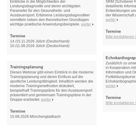
Einblicke in die Möglichkeiten der
SRM (Schoberer R
Leistungsdiagnostik und deren wichtigsten
detaillierte Inform
Parameter für den Gesundheits- und
Entwicklungen und
Ausdauersport. Erfahrene Leistungsdiagnostiker
der Wissenschaft 
vermitteln neben den theoretischen Grundlagen
weiter
wichtige praktische Anwendungsbeispiele.
weiter
Termine
Termine
Bitte kontaktieren
14./15.11.2026 Jülich (Deutschland)
10./11.08.2026 Jülich (Deutschland)
Echokardiograp
Zusätzlich zu uns
Trainingsplanung
in Kooperation mi
Dieses Webinar gibt einen Einblick in die moderne
Information und O
Trainingsplanung und deren Einfluss auf die
Fortbildungskurse
sportliche Leistungsfähigkeit. Inhaltlich werden die
Echokardiographi
moderne Trainingsmethoden diskutiert,
weiter
beispielhaft Trainingspläne für den Ausdauersport
präsentiert und gemeinsam Trainingspläne in der
Termine
Gruppe erarbeitet.
weiter
Bitte kontaktieren
Termine
15.08.2026 Mönchengladbach