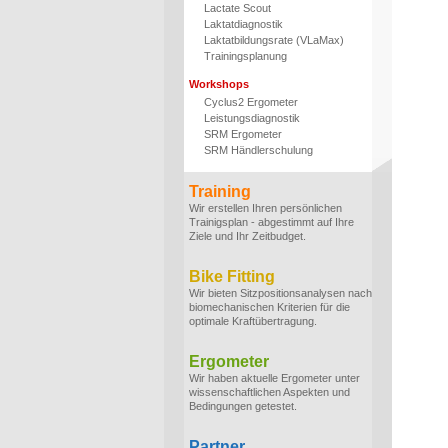
Lactate Scout
Laktatdiagnostik
Laktatbildungsrate (VLaMax)
Trainingsplanung
Workshops
Cyclus2 Ergometer
Leistungsdiagnostik
SRM Ergometer
SRM Händlerschulung
Training
Wir erstellen Ihren persönlichen
Trainigsplan - abgestimmt auf Ihre
Ziele und Ihr Zeitbudget.
Bike Fitting
Wir bieten Sitzpositionsanalysen nach
biomechanischen Kriterien für die
optimale Kraftübertragung.
Ergometer
Wir haben aktuelle Ergometer unter
wissenschaftlichen Aspekten und
Bedingungen getestet.
Partner