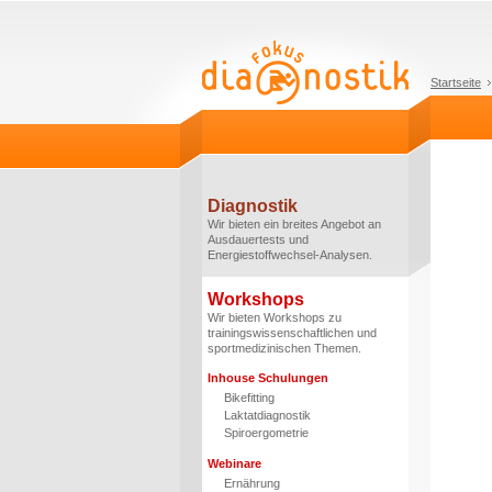
Startseite
Diagnostik
Wir bieten ein breites Angebot an
Ausdauertests und
Energiestoffwechsel-Analysen.
Workshops
Wir bieten Workshops zu
trainingswissenschaftlichen und
sportmedizinischen Themen.
Inhouse Schulungen
Bikefitting
Laktatdiagnostik
Spiroergometrie
Webinare
Ernährung