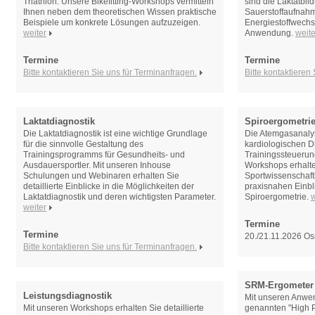
Triathlon. Unsere Bikefitting-Workshops vermitteln
sind die Laktatbil
Ihnen neben dem theoretischen Wissen praktische
Sauerstoffaufnahm
Beispiele um konkrete Lösungen aufzuzeigen.
Energiestoffwechs
weiter
Anwendung.
weite
Termine
Termine
Bitte kontaktieren Sie uns für Terminanfragen.
Bitte kontaktieren
Laktatdiagnostik
Spiroergometri
Die Laktatdiagnostik ist eine wichtige Grundlage
Die Atemgasanalyse
für die sinnvolle Gestaltung des
kardiologischen D
Trainingsprogramms für Gesundheits- und
Trainingssteuerun
Ausdauersportler. Mit unseren Inhouse
Workshops erhalte
Schulungen und Webinaren erhalten Sie
Sportwissenschaft
detaillierte Einblicke in die Möglichkeiten der
praxisnahen Einbl
Laktatdiagnostik und deren wichtigsten Parameter.
Spiroergometrie.
w
weiter
Termine
Termine
20./21.11.2026 O
Bitte kontaktieren Sie uns für Terminanfragen.
SRM-Ergometer
Leistungsdiagnostik
Mit unseren Anwe
Mit unseren Workshops erhalten Sie detaillierte
genannten "High 