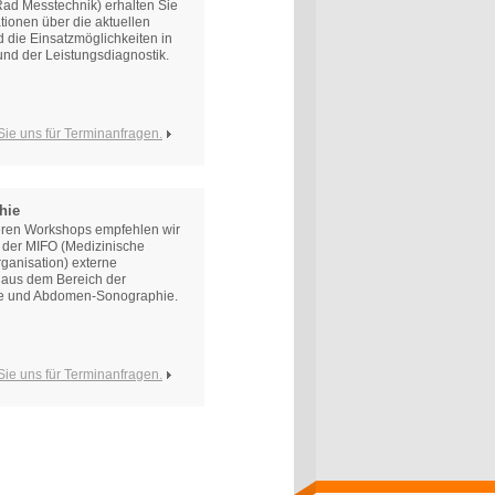
ad Messtechnik) erhalten Sie
ationen über die aktuellen
 die Einsatzmöglichkeiten in
und der Leistungsdiagnostik.
 Sie uns für Terminanfragen.
hie
eren Workshops empfehlen wir
t der MIFO (Medizinische
rganisation) externe
 aus dem Bereich der
e und Abdomen-Sonographie.
 Sie uns für Terminanfragen.