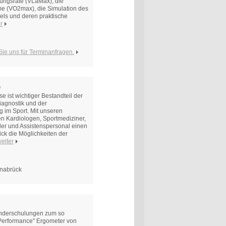
dungsrate (VLaMax), die
e (VO2max), die Simulation des
els und deren praktische
r
 Sie uns für Terminanfragen.
e
 ist wichtiger Bestandteil der
iagnostik und der
g im Sport. Mit unseren
n Kardiologen, Sportmediziner,
ler und Assistenspersonal einen
ick die Möglichkeiten der
eiter
snabrück
nderschulungen zum so
Performance" Ergometer von