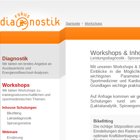
Startseite
Workshops
Workshops & Inh
Diagnostik
Leistungsdiagnostik - Spiroer
Wir bieten ein breites Angebot an
Mit unseren Workshops & In
Ausdauertests und
Einblicke in die Möglich
Energiestoffwechsel-Analysen.
wichtigsten Parameter
Sportmediziner und Kardio
Workshops
Grundlagen wichtige prakt
Wir bieten Workshops zu
trainingswissenschaftlichen und
Auf Anfrage kommen wir g
sportmedizinischen Themen.
Schulungen rund um d
(Laktatanalytik, Spiroergome
Inhouse Schulungen
Bikefitting
Laktatdiagnostik
Bikefitting
Spiroergometrie
Die richtige Sitzposition un
Einstellungen des Rades si
Webinare
optimale Kraftübertragung 
Ernährung