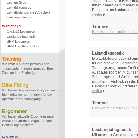
Triathlon. Unsere Bikefitti
Lactate Scout
Ihnen neben dem theoretis
Laktatdiagnostik
Beispiele um konkrete Lös
Laktatbildungsrate (VLaMax)
weiter
Trainingsplanung
Workshops
Termine
Cyclus2 Ergometer
Bitte kontaktieren Sie uns 
Leistungsdiagnostik
SRM Ergometer
SRM Händlerschulung
Laktatdiagnostik
Training
Die Laktatdiagnostik ist ei
für die sinnvolle Gestaltun
Wir erstellen Ihren persönlichen
Trainingsprogramms für Ge
Trainigsplan - abgestimmt auf Ihre
Ausdauersportler. Mit unse
Ziele und Ihr Zeitbudget.
Schulungen und Webinaren
detaillierte Einblicke in di
Bike Fitting
Laktatdiagnostik und deren
Wir bieten Sitzpositionsanalysen nach
weiter
biomechanischen Kriterien für die
optimale Kraftübertragung.
Termine
Bitte kontaktieren Sie uns 
Ergometer
Wir haben aktuelle Ergometer unter
wissenschaftlichen Aspekten und
Bedingungen getestet.
Leistungsdiagnostik
Mit unseren Workshops erhal
Partner