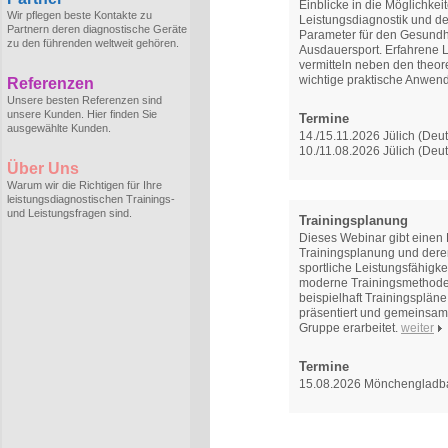
Einblicke in die Möglichkei
Wir pflegen beste Kontakte zu
Leistungsdiagnostik und de
Partnern deren diagnostische Geräte
Parameter für den Gesundh
zu den führenden weltweit gehören.
Ausdauersport. Erfahrene L
vermitteln neben den theo
wichtige praktische Anwen
Referenzen
Unsere besten Referenzen sind
unsere Kunden. Hier finden Sie
Termine
ausgewählte Kunden.
14./15.11.2026 Jülich (Deu
10./11.08.2026 Jülich (Deu
Über Uns
Warum wir die Richtigen für Ihre
leistungsdiagnostischen Trainings-
und Leistungsfragen sind.
Trainingsplanung
Dieses Webinar gibt einen 
Trainingsplanung und deren
sportliche Leistungsfähigkei
moderne Trainingsmethoden
beispielhaft Trainingsplän
präsentiert und gemeinsam 
Gruppe erarbeitet.
weiter
Termine
15.08.2026 Mönchengladb