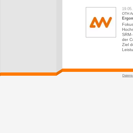
19.05
OTH A
Ergom
Fokus
Hochs
SRM-E
der C
Ziel 
Leist
Datens