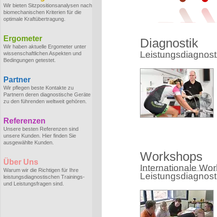
Wir bieten Sitzpositionsanalysen nach
biomechanischen Kriterien für die
optimale Kraftübertragung.
Ergometer
Diagnostik
Wir haben aktuelle Ergometer unter
Leistungsdiagnostik
wissenschaftlichen Aspekten und
Bedingungen getestet.
Partner
Wir pflegen beste Kontakte zu
Partnern deren diagnostische Geräte
zu den führenden weltweit gehören.
Referenzen
Unsere besten Referenzen sind
unsere Kunden. Hier finden Sie
ausgewählte Kunden.
Workshops
Über Uns
Internationale Wo
Warum wir die Richtigen für Ihre
Leistungsdiagnost
leistungsdiagnostischen Trainings-
und Leistungsfragen sind.