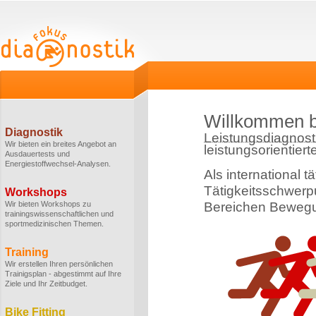
Willkommen b
Diagnostik
Leistungsdiagnost
Wir bieten ein breites Angebot an
leistungsorientiert
Ausdauertests und
Energiestoffwechsel-Analysen.
Als international t
Tätigkeitsschwerpu
Workshops
Wir bieten Workshops zu
Bereichen Bewegu
trainingswissenschaftlichen und
sportmedizinischen Themen.
Training
Wir erstellen Ihren persönlichen
Trainigsplan - abgestimmt auf Ihre
Ziele und Ihr Zeitbudget.
Bike Fitting