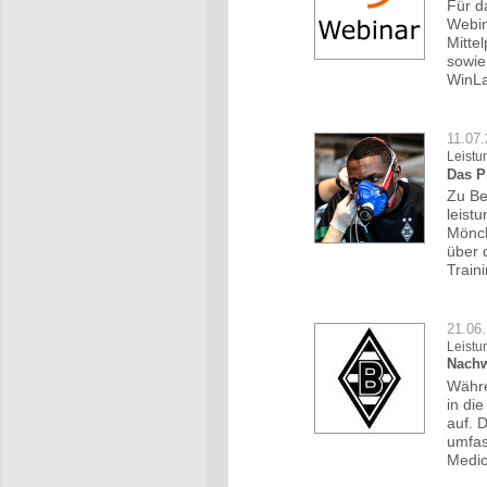
Für d
Webin
Mitte
sowie
WinLa
11.07
Leistu
Das P
Zu Be
leist
Mönch
über 
Train
21.06.
Leistu
Nachw
Währe
in di
auf. 
umfas
Medic