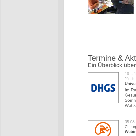
Termine & Akt
Ein Überblick über
10. - 
Jülich
Unive
Im Ra
Gesun
Somme
Wettk
05.08
Chirur
Webin