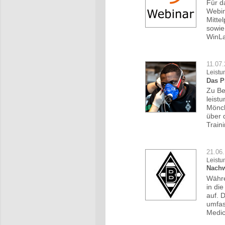
Für d
Webin
Mitte
sowie
WinLa
11.07
Leistu
Das P
Zu Be
leist
Mönch
über 
Train
21.06.
Leistu
Nachw
Währe
in di
auf. 
umfas
Medic