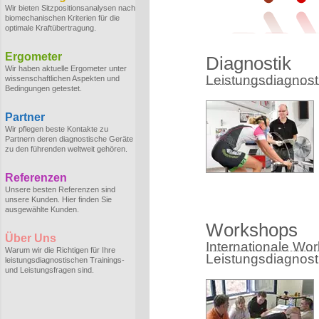
Wir bieten Sitzpositionsanalysen nach
biomechanischen Kriterien für die
optimale Kraftübertragung.
Ergometer
Diagnostik
Wir haben aktuelle Ergometer unter
Leistungsdiagnostik
wissenschaftlichen Aspekten und
Bedingungen getestet.
Partner
Wir pflegen beste Kontakte zu
Partnern deren diagnostische Geräte
zu den führenden weltweit gehören.
Referenzen
Unsere besten Referenzen sind
unsere Kunden. Hier finden Sie
ausgewählte Kunden.
Workshops
Über Uns
Internationale Wo
Warum wir die Richtigen für Ihre
Leistungsdiagnost
leistungsdiagnostischen Trainings-
und Leistungsfragen sind.