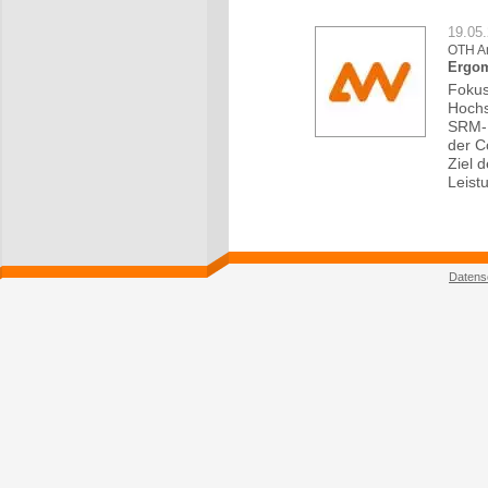
19.05
OTH A
Ergom
Fokus
Hochs
SRM-E
der C
Ziel 
Leist
Datens