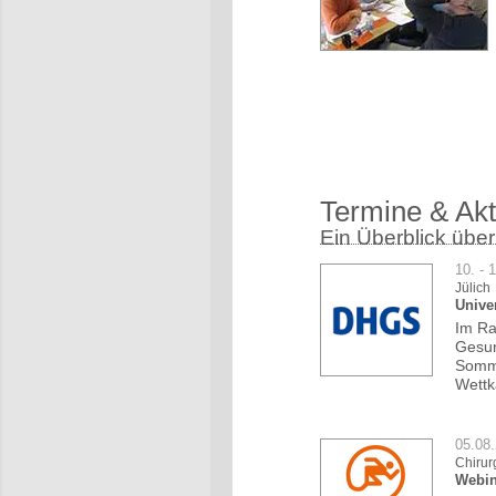
Termine & Akt
Ein Überblick über
10. - 
Jülich
Unive
Im Ra
Gesun
Somme
Wettk
05.08
Chirur
Webin