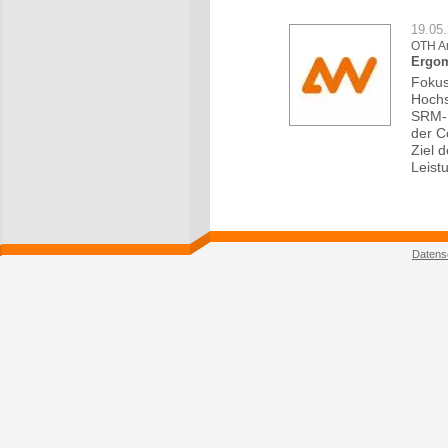
19.05
OTH A
Ergom
Fokus
Hochs
SRM-E
der C
Ziel 
Leist
Datens