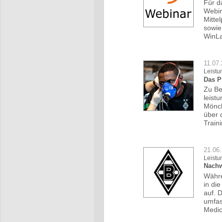
Für d
Webin
Mitte
sowie
WinLa
11.07
Leistu
Das P
Zu Be
leist
Mönch
über 
Train
21.06.
Leistu
Nachw
Währe
in di
auf. 
umfas
Medic