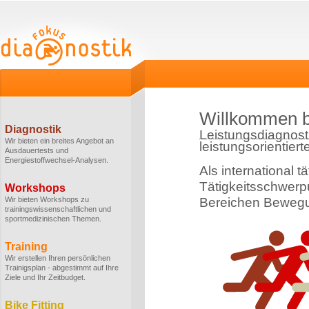
Willkommen b
Diagnostik
Leistungsdiagnost
Wir bieten ein breites Angebot an
leistungsorientiert
Ausdauertests und
Energiestoffwechsel-Analysen.
Als international t
Tätigkeitsschwerpu
Workshops
Wir bieten Workshops zu
Bereichen Bewegu
trainingswissenschaftlichen und
sportmedizinischen Themen.
Training
Wir erstellen Ihren persönlichen
Trainigsplan - abgestimmt auf Ihre
Ziele und Ihr Zeitbudget.
Bike Fitting