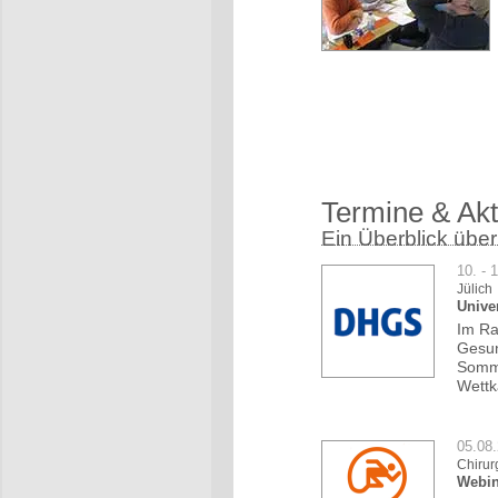
Termine & Akt
Ein Überblick über
10. - 
Jülich
Unive
Im Ra
Gesun
Somme
Wettk
05.08
Chirur
Webin