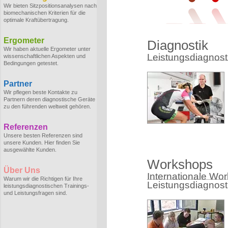
Wir bieten Sitzpositionsanalysen nach
biomechanischen Kriterien für die
optimale Kraftübertragung.
Ergometer
Diagnostik
Wir haben aktuelle Ergometer unter
Leistungsdiagnostik
wissenschaftlichen Aspekten und
Bedingungen getestet.
Partner
Wir pflegen beste Kontakte zu
Partnern deren diagnostische Geräte
zu den führenden weltweit gehören.
Referenzen
Unsere besten Referenzen sind
unsere Kunden. Hier finden Sie
ausgewählte Kunden.
Workshops
Über Uns
Internationale Wo
Warum wir die Richtigen für Ihre
Leistungsdiagnost
leistungsdiagnostischen Trainings-
und Leistungsfragen sind.