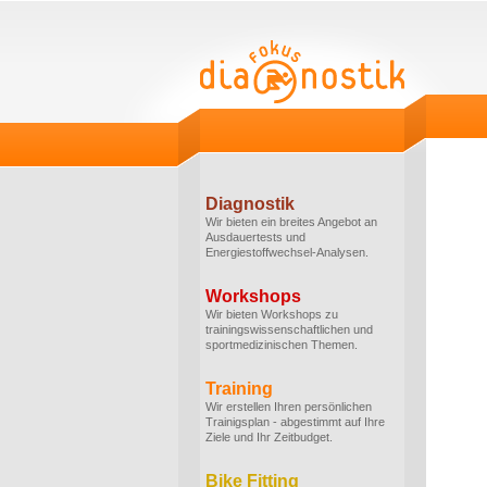
Diagnostik
Wir bieten ein breites Angebot an
Ausdauertests und
Energiestoffwechsel-Analysen.
Workshops
Wir bieten Workshops zu
trainingswissenschaftlichen und
sportmedizinischen Themen.
Training
Wir erstellen Ihren persönlichen
Trainigsplan - abgestimmt auf Ihre
Ziele und Ihr Zeitbudget.
Bike Fitting