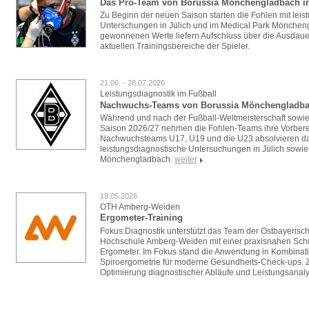
Das Pro-Team von Borussia Mönchengladbach in
Zu Beginn der neuen Saison starten die Fohlen mit lei
Unterschungen in Jülich und im Medical Park Mönchen
gewonnenen Werte liefern Aufschluss über die Ausdauer
aktuellen Trainingsbereiche der Spieler.
21.06. - 28.07.2026
Leistungsdiagnostik im Fußball
Nachwuchs-Teams von Borussia Mönchengladbac
Während und nach der Fußball-Weltmeisterschaft sowie 
Saison 2026/27 nehmen die Fohlen-Teams ihre Vorberei
Nachwuchsteams U17, U19 und die U23 absolvieren d
leistungsdiagnostische Untersuchungen in Jülich sowie
Mönchengladbach.
weiter
19.05.2026
OTH Amberg-Weiden
Ergometer-Training
Fokus:Diagnostik unterstützt das Team der Ostbayerisc
Hochschule Amberg-Weiden mit einer praxisnahen Sc
Ergometer. Im Fokus stand die Anwendung in Kombinat
Spiroergometrie für moderne Gesundheits-Check-ups. Zi
Optimierung diagnostischer Abläufe und Leistungsanaly