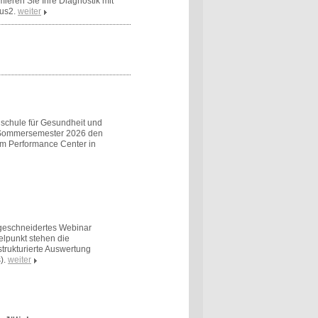
mieren Sie Ihre Diagnostik mit
us2.
weiter
schule für Gesundheit und
m Sommersemester 2026 den
em Performance Center in
ßgeschneidertes Webinar
elpunkt stehen die
trukturierte Auswertung
).
weiter