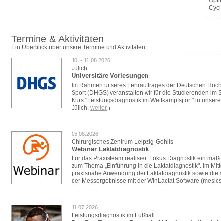
Opti
Cycl
Termine & Aktivitäten
Ein Überblick über unsere Termine und Aktivitäten.
10. - 11.08.2026
Jülich
Universitäre Vorlesungen
Im Rahmen unseres Lehrauftrages der Deutschen Hoch
Sport (DHGS) veranstalten wir für die Studierenden i
Kurs "Leistungsdiagnostik im Wettkampfsport" in unser
Jülich.
weiter
05.08.2026
Chirurgisches Zentrum Leipzig-Gohlis
Webinar Laktatdiagnostik
Für das Praxisteam realisiert Fokus:Diagnostik ein ma
zum Thema „Einführung in die Laktatdiagnostik". Im Mitt
praxisnahe Anwendung der Laktatdiagnostik sowie die s
der Messergebnisse mit der WinLactat Software (mesics
11.07.2026
Leistungsdiagnostik im Fußball