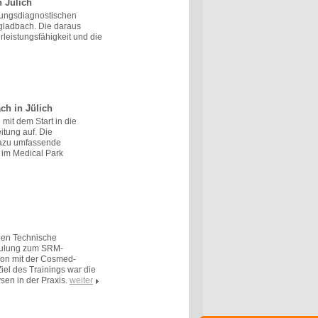
 Jülich
stungsdiagnostischen
gladbach. Die daraus
leistungsfähigkeit und die
h in Jülich
mit dem Start in die
tung auf. Die
azu umfassende
 im Medical Park
hen Technische
hulung zum SRM-
ion mit der Cosmed-
el des Trainings war die
sen in der Praxis.
weiter