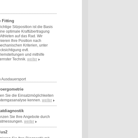
 Fitting
richtige Sitzposition ist die Basis
eine optimale Kraftübertragung
Athleten auf das Rad. Wir
mieren Ihre Position nach
echanischen Kriterien, unter
cksichtigung evtl.
lemstellungen und mithilfe
rnster Technik.
weiter
m Ausdauersport
roergometrie
en Sie die Einsatzmöglichkeiten
Atemgasanalyse kennen.
weiter
tatdiagnostik
nzen Sie Ihre Angebote durch
tatmessungen.
weiter
lus2