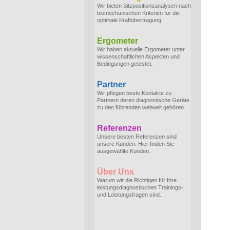
Wir bieten Sitzpositionsanalysen nach
biomechanischen Kriterien für die
optimale Kraftübertragung.
Ergometer
Wir haben aktuelle Ergometer unter
wissenschaftlichen Aspekten und
Bedingungen getestet.
Partner
Wir pflegen beste Kontakte zu
Partnern deren diagnostische Geräte
zu den führenden weltweit gehören.
Referenzen
Unsere besten Referenzen sind
unsere Kunden. Hier finden Sie
ausgewählte Kunden.
Über Uns
Warum wir die Richtigen für Ihre
leistungsdiagnostischen Trainings-
und Leistungsfragen sind.