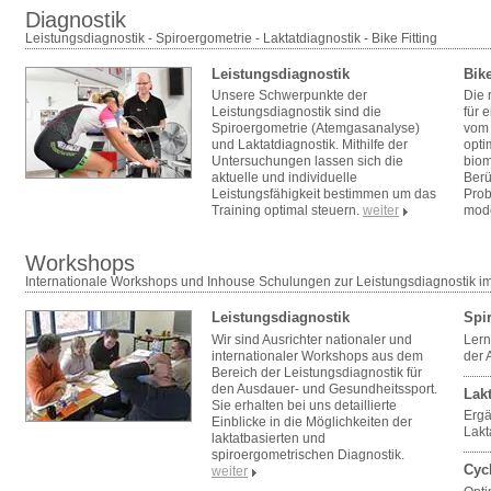
Diagnostik
Leistungsdiagnostik - Spiroergometrie - Laktatdiagnostik - Bike Fitting
Leistungsdiagnostik
Bike
Unsere Schwerpunkte der
Die 
Leistungsdiagnostik sind die
für 
Spiroergometrie (Atemgasanalyse)
vom 
und Laktatdiagnostik. Mithilfe der
opti
Untersuchungen lassen sich die
biom
aktuelle und individuelle
Berü
Leistungsfähigkeit bestimmen um das
Prob
Training optimal steuern.
weiter
mode
Workshops
Internationale Workshops und Inhouse Schulungen zur Leistungsdiagnostik i
Leistungsdiagnostik
Spi
Wir sind Ausrichter nationaler und
Lern
internationaler Workshops aus dem
der 
Bereich der Leistungsdiagnostik für
den Ausdauer- und Gesundheitssport.
Lak
Sie erhalten bei uns detaillierte
Ergä
Einblicke in die Möglichkeiten der
Lak
laktatbasierten und
spiroergometrischen Diagnostik.
Cyc
weiter