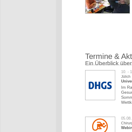
Termine & Akt
Ein Überblick über
10. - 
Jülich
Unive
Im Ra
Gesun
Somme
Wettk
05.08
Chirur
Webin