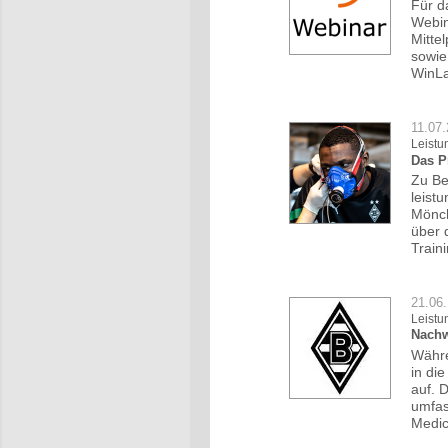
Für d
Webin
Mitte
sowie
WinLa
11.07
Leistu
Das P
Zu Be
leist
Mönch
über 
Train
21.06.
Leistu
Nachw
Währe
in di
auf. 
umfas
Medic