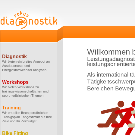
Willkommen b
Diagnostik
Leistungsdiagnost
Wir bieten ein breites Angebot an
leistungsorientiert
Ausdauertests und
Energiestoffwechsel-Analysen.
Als international t
Tätigkeitsschwerpu
Workshops
Wir bieten Workshops zu
Bereichen Bewegu
trainingswissenschaftlichen und
sportmedizinischen Themen.
Training
Wir erstellen Ihren persönlichen
Trainigsplan - abgestimmt auf Ihre
Ziele und Ihr Zeitbudget.
Bike Fitting