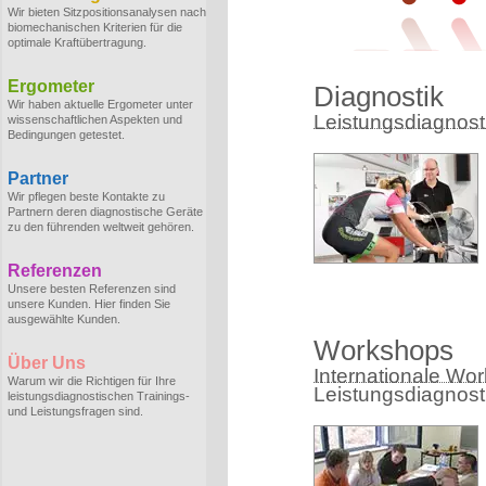
Wir bieten Sitzpositionsanalysen nach
biomechanischen Kriterien für die
optimale Kraftübertragung.
Ergometer
Diagnostik
Wir haben aktuelle Ergometer unter
Leistungsdiagnostik
wissenschaftlichen Aspekten und
Bedingungen getestet.
Partner
Wir pflegen beste Kontakte zu
Partnern deren diagnostische Geräte
zu den führenden weltweit gehören.
Referenzen
Unsere besten Referenzen sind
unsere Kunden. Hier finden Sie
ausgewählte Kunden.
Workshops
Über Uns
Internationale Wo
Warum wir die Richtigen für Ihre
Leistungsdiagnost
leistungsdiagnostischen Trainings-
und Leistungsfragen sind.