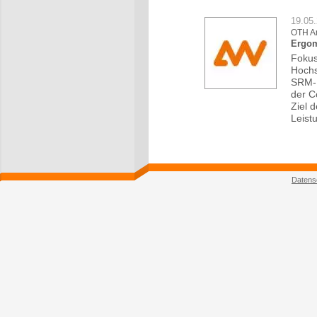
19.05
OTH A
Ergom
Fokus
Hochs
SRM-E
der C
Ziel 
Leist
Datens