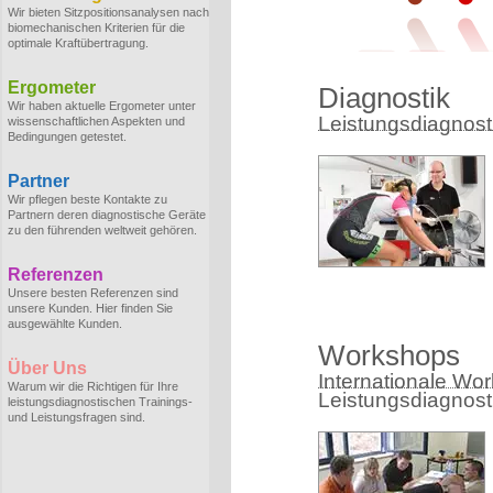
Wir bieten Sitzpositionsanalysen nach
biomechanischen Kriterien für die
optimale Kraftübertragung.
Ergometer
Diagnostik
Wir haben aktuelle Ergometer unter
Leistungsdiagnostik
wissenschaftlichen Aspekten und
Bedingungen getestet.
Partner
Wir pflegen beste Kontakte zu
Partnern deren diagnostische Geräte
zu den führenden weltweit gehören.
Referenzen
Unsere besten Referenzen sind
unsere Kunden. Hier finden Sie
ausgewählte Kunden.
Workshops
Über Uns
Internationale Wo
Warum wir die Richtigen für Ihre
Leistungsdiagnost
leistungsdiagnostischen Trainings-
und Leistungsfragen sind.