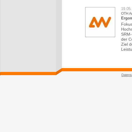
19.05
OTH A
Ergom
Fokus
Hochs
SRM-E
der C
Ziel 
Leist
Datens