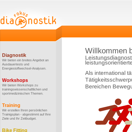
Willkommen b
Diagnostik
Leistungsdiagnost
Wir bieten ein breites Angebot an
leistungsorientiert
Ausdauertests und
Energiestoffwechsel-Analysen.
Als international t
Tätigkeitsschwerpu
Workshops
Wir bieten Workshops zu
Bereichen Bewegu
trainingswissenschaftlichen und
sportmedizinischen Themen.
Training
Wir erstellen Ihren persönlichen
Trainigsplan - abgestimmt auf Ihre
Ziele und Ihr Zeitbudget.
Bike Fitting