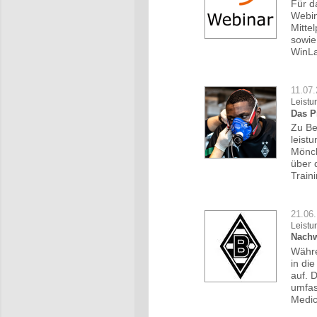
Für d
Webin
Mitte
sowie
WinLa
11.07
Leistu
Das P
Zu Be
leist
Mönch
über 
Train
21.06.
Leistu
Nachw
Währe
in di
auf. 
umfas
Medic