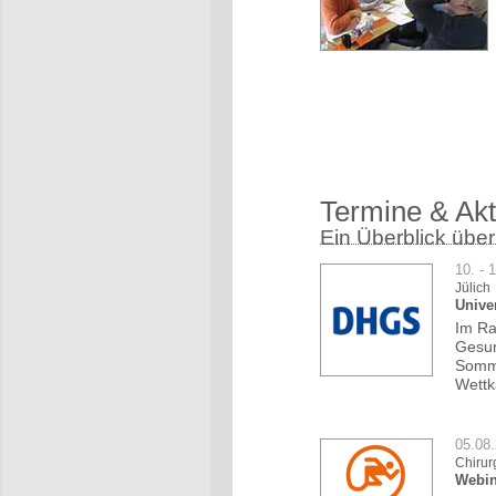
Termine & Akt
Ein Überblick über
10. - 
Jülich
Unive
Im Ra
Gesun
Somme
Wettk
05.08
Chirur
Webin