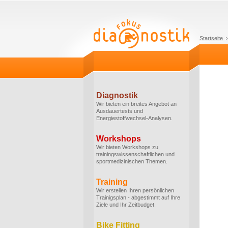
Startseite
Diagnostik
Wir bieten ein breites Angebot an
Ausdauertests und
Energiestoffwechsel-Analysen.
Workshops
Wir bieten Workshops zu
trainingswissenschaftlichen und
sportmedizinischen Themen.
Training
Wir erstellen Ihren persönlichen
Trainigsplan - abgestimmt auf Ihre
Ziele und Ihr Zeitbudget.
Bike Fitting