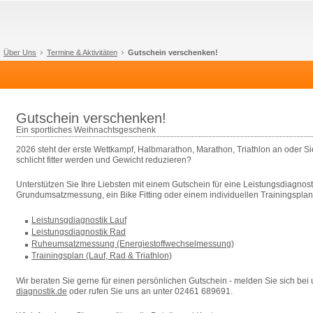
Über Uns
Termine & Aktivitäten
Gutschein verschenken!
Gutschein verschenken!
Ein sportliches Weihnachtsgeschenk
2026 steht der erste Wettkampf, Halbmarathon, Marathon, Triathlon an oder S
schlicht fitter werden und Gewicht reduzieren?
Unterstützen Sie Ihre Liebsten mit einem Gutschein für eine Leistungsdiagnost
Grundumsatzmessung, ein Bike Fitting oder einem individuellen Trainingsplan
Leistunsgdiagnostik Lauf
Leistungsdiagnostik Rad
Ruheumsatzmessung (Energiestoffwechselmessung)
Trainingsplan (Lauf, Rad & Triathlon)
Wir beraten Sie gerne für einen persönlichen Gutschein - melden Sie sich bei
diagnostik.de
oder rufen Sie uns an unter 02461 689691.