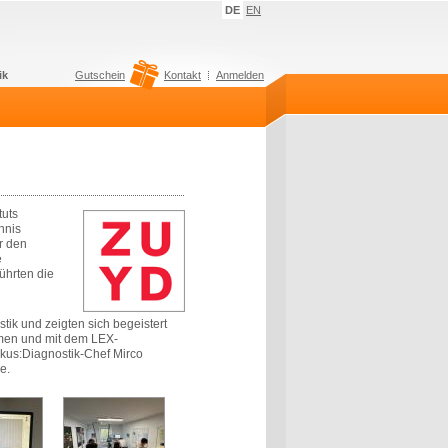
DE
EN
ik
Gutschein
Kontakt
Anmelden
tuts
nnis
r den
e
ührten die
tik und zeigten sich begeistert
mmen und mit dem LEX-
kus:Diagnostik-Chef Mirco
e.