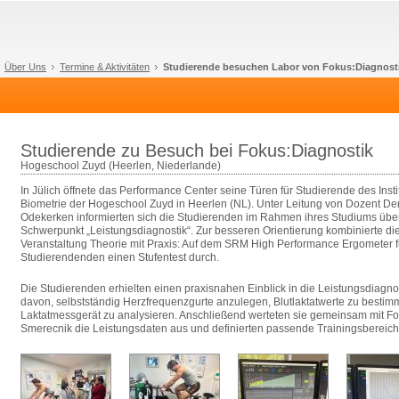
Über Uns
Termine & Aktivitäten
Studierende besuchen Labor von Fokus:Diagnost
Studierende zu Besuch bei Fokus:Diagnostik
Hogeschool Zuyd (Heerlen, Niederlande)
In Jülich öffnete das Performance Center seine Türen für Studierende des Insti
Biometrie der Hogeschool Zuyd in Heerlen (NL). Unter Leitung von Dozent De
Odekerken informierten sich die Studierenden im Rahmen ihres Studiums übe
Schwerpunkt „Leistungsdiagnostik“. Zur besseren Orientierung kombinierte di
Veranstaltung Theorie mit Praxis: Auf dem SRM High Performance Ergometer f
Studierendenden einen Stufentest durch.
Die Studierenden erhielten einen praxisnahen Einblick in die Leistungsdiagnos
davon, selbstständig Herzfrequenzgurte anzulegen, Blutlaktatwerte zu besti
Laktatmessgerät zu analysieren. Anschließend werteten sie gemeinsam mit Fo
Smerecnik die Leistungsdaten aus und definierten passende Trainingsbereich