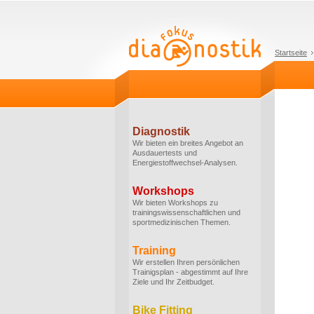
Startseite
Diagnostik
Wir bieten ein breites Angebot an
Ausdauertests und
Energiestoffwechsel-Analysen.
Workshops
Wir bieten Workshops zu
trainingswissenschaftlichen und
sportmedizinischen Themen.
Training
Wir erstellen Ihren persönlichen
Trainigsplan - abgestimmt auf Ihre
Ziele und Ihr Zeitbudget.
Bike Fitting