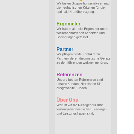
Wir bieten Sitzpositionsanalysen nach
biomechanischen Kriterien für die
optimale Kraftübertragung.
Ergometer
Wir haben aktuelle Ergometer unter
wissenschaftlichen Aspekten und
Bedingungen getestet.
Partner
Wir pflegen beste Kontakte zu
Partnern deren diagnostische Geräte
zu den führenden weltweit gehören.
Referenzen
Unsere besten Referenzen sind
unsere Kunden. Hier finden Sie
ausgewählte Kunden.
Über Uns
Warum wir die Richtigen für Ihre
leistungsdiagnostischen Trainings-
und Leistungsfragen sind.