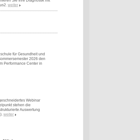
mieren Sie Ihre Diagnostik mit
us2.
weiter
schule für Gesundheit und
m Sommersemester 2026 den
em Performance Center in
ßgeschneidertes Webinar
elpunkt stehen die
trukturierte Auswertung
).
weiter