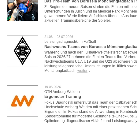
Das Pro-Team von Borussia Mönchengladbach in
Zu Beginn der neuen Saison starten die Fohlen mit lei
Unterschungen in Jülich und im Medical Park Mönchen
gewonnenen Werte liefern Aufschluss über die Ausdauer
aktuellen Trainingsbereiche der Spieler.
21.06. - 28.07.2026
Leistungsdiagnostik im Fußball
Nachwuchs-Teams von Borussia Mönchengladbac
Während und nach der Fußball-Weltmeisterschaft sowie 
Saison 2026/27 nehmen die Fohlen-Teams ihre Vorberei
Nachwuchsteams U17, U19 und die U23 absolvieren d
leistungsdiagnostische Untersuchungen in Jülich sowie
Mönchengladbach.
weiter
19.05.2026
OTH Amberg-Weiden
Ergometer-Training
Fokus:Diagnostik unterstützt das Team der Ostbayerisc
Hochschule Amberg-Weiden mit einer praxisnahen Sc
Ergometer. Im Fokus stand die Anwendung in Kombinat
Spiroergometrie für moderne Gesundheits-Check-ups. Zi
Optimierung diagnostischer Abläufe und Leistungsanaly