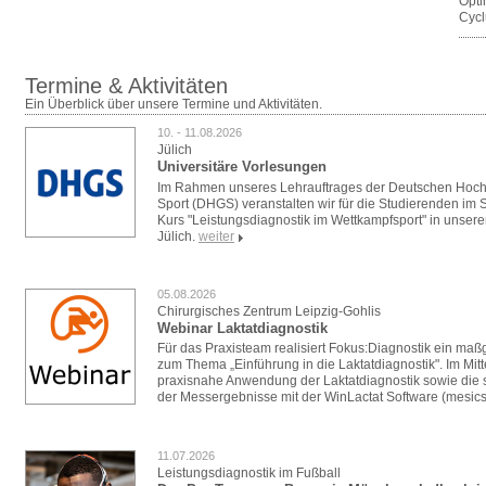
Opti
Cycl
Termine & Aktivitäten
Ein Überblick über unsere Termine und Aktivitäten.
10. - 11.08.2026
Jülich
Universitäre Vorlesungen
Im Rahmen unseres Lehrauftrages der Deutschen Hoch
Sport (DHGS) veranstalten wir für die Studierenden i
Kurs "Leistungsdiagnostik im Wettkampfsport" in unser
Jülich.
weiter
05.08.2026
Chirurgisches Zentrum Leipzig-Gohlis
Webinar Laktatdiagnostik
Für das Praxisteam realisiert Fokus:Diagnostik ein ma
zum Thema „Einführung in die Laktatdiagnostik". Im Mitt
praxisnahe Anwendung der Laktatdiagnostik sowie die s
der Messergebnisse mit der WinLactat Software (mesics
11.07.2026
Leistungsdiagnostik im Fußball