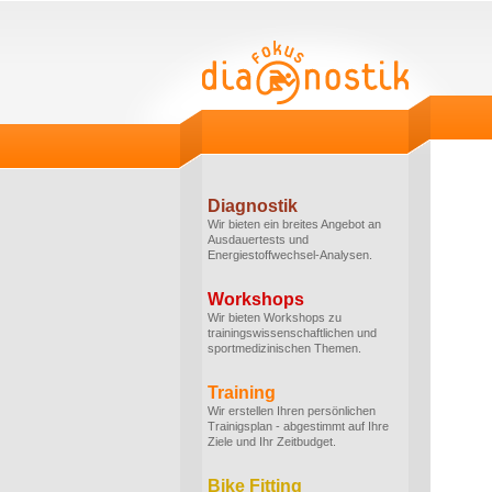
Diagnostik
Wir bieten ein breites Angebot an
Ausdauertests und
Energiestoffwechsel-Analysen.
Workshops
Wir bieten Workshops zu
trainingswissenschaftlichen und
sportmedizinischen Themen.
Training
Wir erstellen Ihren persönlichen
Trainigsplan - abgestimmt auf Ihre
Ziele und Ihr Zeitbudget.
Bike Fitting