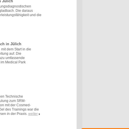
 Jülich
stungsdiagnostischen
gladbach. Die daraus
leistungsfähigkeit und die
h in Jülich
mit dem Start in die
tung auf. Die
azu umfassende
 im Medical Park
hen Technische
hulung zum SRM-
ion mit der Cosmed-
el des Trainings war die
sen in der Praxis.
weiter