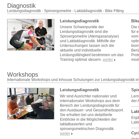
Diagnostik
Leistungsdiagnostik - Spiroergometrie - Laktatdiagnostik - Bike Fitting
Leistungsdiagnostik
Bike
Unsere Schwerpunkte der
Die 
Leistungsdiagnostik sind die
für 
Spiroergometrie (Atemgasanalyse)
vom 
und Laktatdiagnostik. Mithilfe der
opti
Untersuchungen lassen sich die
biom
aktuelle und individuelle
Berü
Leistungsfähigkeit bestimmen um das
Prob
Training optimal steuern.
weiter
mode
Workshops
Internationale Workshops und Inhouse Schulungen zur Leistungsdiagnostik i
Leistungsdiagnostik
Spi
Wir sind Ausrichter nationaler und
Lern
internationaler Workshops aus dem
der 
Bereich der Leistungsdiagnostik für
den Ausdauer- und Gesundheitssport.
Lak
Sie erhalten bei uns detaillierte
Ergä
Einblicke in die Möglichkeiten der
Lak
laktatbasierten und
spiroergometrischen Diagnostik.
Cyc
weiter