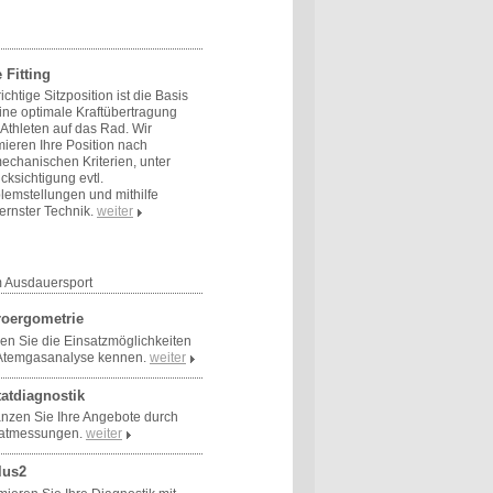
 Fitting
richtige Sitzposition ist die Basis
eine optimale Kraftübertragung
Athleten auf das Rad. Wir
mieren Ihre Position nach
echanischen Kriterien, unter
cksichtigung evtl.
lemstellungen und mithilfe
rnster Technik.
weiter
m Ausdauersport
roergometrie
en Sie die Einsatzmöglichkeiten
Atemgasanalyse kennen.
weiter
tatdiagnostik
nzen Sie Ihre Angebote durch
tatmessungen.
weiter
lus2