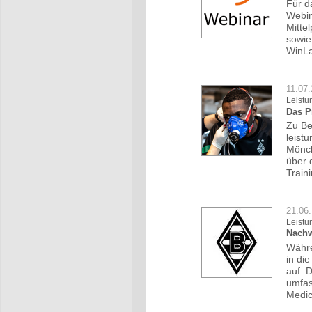
Für d
Webin
Mitte
sowie
WinLa
11.07
Leistu
Das P
Zu Be
leist
Mönch
über 
Train
21.06.
Leistu
Nachw
Währe
in di
auf. 
umfas
Medic