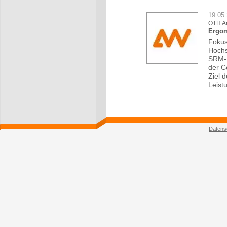
19.05
OTH A
Ergom
Fokus
Hochs
SRM-E
der C
Ziel 
Leist
Datens