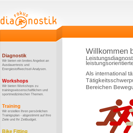
Willkommen b
Diagnostik
Leistungsdiagnost
Wir bieten ein breites Angebot an
leistungsorientiert
Ausdauertests und
Energiestoffwechsel-Analysen.
Als international t
Tätigkeitsschwerpu
Workshops
Wir bieten Workshops zu
Bereichen Bewegu
trainingswissenschaftlichen und
sportmedizinischen Themen.
Training
Wir erstellen Ihren persönlichen
Trainigsplan - abgestimmt auf Ihre
Ziele und Ihr Zeitbudget.
Bike Fitting