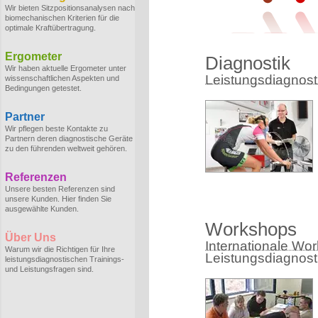
Wir bieten Sitzpositionsanalysen nach
biomechanischen Kriterien für die
optimale Kraftübertragung.
Ergometer
Diagnostik
Wir haben aktuelle Ergometer unter
Leistungsdiagnostik
wissenschaftlichen Aspekten und
Bedingungen getestet.
Partner
Wir pflegen beste Kontakte zu
Partnern deren diagnostische Geräte
zu den führenden weltweit gehören.
Referenzen
Unsere besten Referenzen sind
unsere Kunden. Hier finden Sie
ausgewählte Kunden.
Workshops
Über Uns
Internationale Wo
Warum wir die Richtigen für Ihre
Leistungsdiagnost
leistungsdiagnostischen Trainings-
und Leistungsfragen sind.