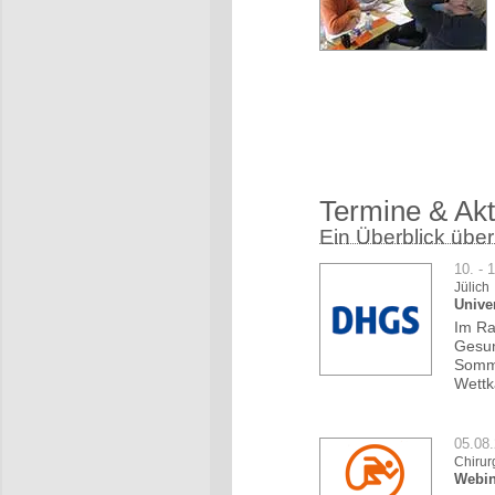
Termine & Akt
Ein Überblick über
10. - 
Jülich
Unive
Im Ra
Gesun
Somme
Wettk
05.08
Chirur
Webin