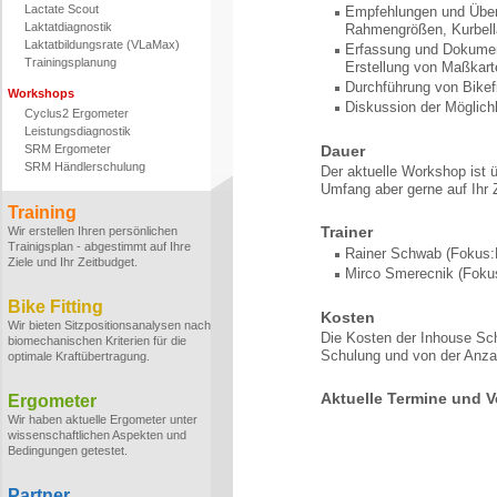
Lactate Scout
Empfehlungen und Übers
Laktatdiagnostik
Rahmengrößen, Kurbell
Laktatbildungsrate (VLaMax)
Erfassung und Dokument
Trainingsplanung
Erstellung von Maßkart
Durchführung von Bikefi
Workshops
Diskussion der Möglich
Cyclus2 Ergometer
Leistungsdiagnostik
SRM Ergometer
Dauer
SRM Händlerschulung
Der aktuelle Workshop ist 
Umfang aber gerne auf Ihr 
Training
Trainer
Wir erstellen Ihren persönlichen
Trainigsplan - abgestimmt auf Ihre
Rainer Schwab (Fokus:
Ziele und Ihr Zeitbudget.
Mirco Smerecnik (Fokus
Bike Fitting
Kosten
Wir bieten Sitzpositionsanalysen nach
Die Kosten der Inhouse Sc
biomechanischen Kriterien für die
Schulung und von der Anzah
optimale Kraftübertragung.
Aktuelle Termine und V
Ergometer
Wir haben aktuelle Ergometer unter
wissenschaftlichen Aspekten und
Bedingungen getestet.
Partner