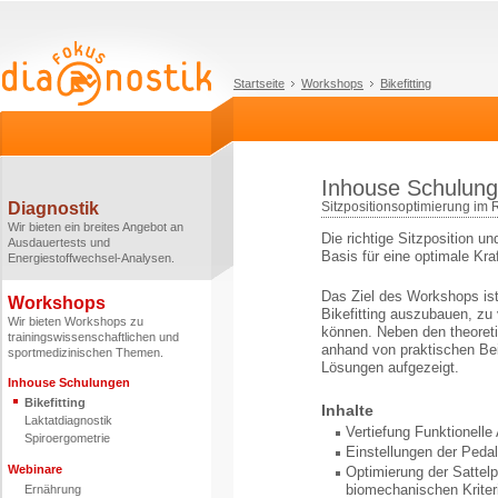
Startseite
Workshops
Bikefitting
Inhouse Schulung 
Diagnostik
Sitzpositionsoptimierung im 
Wir bieten ein breites Angebot an
Die richtige Sitzposition u
Ausdauertests und
Basis für eine optimale Kra
Energiestoffwechsel-Analysen.
Das Ziel des Workshops is
Workshops
Bikefitting auszubauen, zu 
Wir bieten Workshops zu
können. Neben den theoreti
trainingswissenschaftlichen und
anhand von praktischen Bei
sportmedizinischen Themen.
Lösungen aufgezeigt.
Inhouse Schulungen
Bikefitting
Inhalte
Laktatdiagnostik
Vertiefung Funktionell
Spiroergometrie
Einstellungen der Pedal
Webinare
Optimierung der Sattel
biomechanischen Kriter
Ernährung