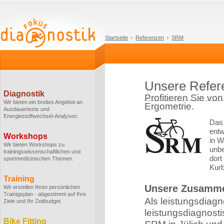
Startseite
Referenzen
SRM
Unsere Refe
Diagnostik
Profitieren Sie vo
Wir bieten ein breites Angebot an
Ergometrie.
Ausdauertests und
Energiestoffwechsel-Analysen.
Das 
entw
Workshops
in W
Wir bieten Workshops zu
unbe
trainingswissenschaftlichen und
dort
sportmedizinischen Themen.
Kur
Training
Unsere Zusamme
Wir erstellen Ihren persönlichen
Trainigsplan - abgestimmt auf Ihre
Als leistungsdiagn
Ziele und Ihr Zeitbudget.
leistungsdiagnost
Bike Fitting