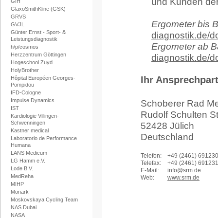
und Kunden der 
GIH
GlaxoSmithKline (GSK)
GRVS
Ergometer bis B
GVJL
Günter Ernst - Sport- &
diagnostik.de/
Leistungsdiagnostik
Ergometer ab B
h/p/cosmos
Herzzentrum Göttingen
diagnostik.de/
Hogeschool Zuyd
HolyBrother
Ihr Ansprechpar
Hôpital Européen Georges-
Pompidou
IFD-Cologne
Impulse Dynamics
Schoberer Rad M
IST
Rudolf Schulten St
Kardiologie Villingen-
Schwenningen
52428 Jülich
Kastner medical
Deutschland
Laboratorio de Performance
Humana
LANS Medicum
Telefon:
+49 (2461) 69123
LG Hamm e.V.
Telefax:
+49 (2461) 69123
Lode B.V.
E-Mail:
info@srm.de
MedReha
Web:
www.srm.de
MIHP
Monark
Moskovskaya Cycling Team
NAS Dubai
NASA