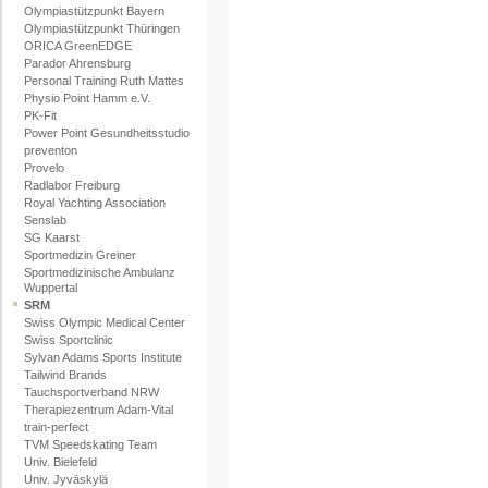
Olympiastützpunkt Bayern
Olympiastützpunkt Thüringen
ORICA GreenEDGE
Parador Ahrensburg
Personal Training Ruth Mattes
Physio Point Hamm e.V.
PK-Fit
Power Point Gesundheitsstudio
preventon
Provelo
Radlabor Freiburg
Royal Yachting Association
Senslab
SG Kaarst
Sportmedizin Greiner
Sportmedizinische Ambulanz
Wuppertal
SRM
Swiss Olympic Medical Center
Swiss Sportclinic
Sylvan Adams Sports Institute
Tailwind Brands
Tauchsportverband NRW
Therapiezentrum Adam-Vital
train-perfect
TVM Speedskating Team
Univ. Bielefeld
Univ. Jyväskylä