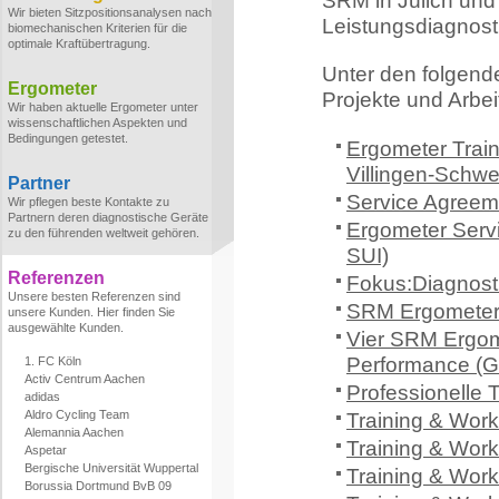
SRM in Jülich und
Wir bieten Sitzpositionsanalysen nach
Leistungsdiagnost
biomechanischen Kriterien für die
optimale Kraftübertragung.
Unter den folgend
Ergometer
Projekte und Arbe
Wir haben aktuelle Ergometer unter
wissenschaftlichen Aspekten und
Bedingungen getestet.
Ergometer Train
Villingen-Schw
Partner
Service Agreeme
Wir pflegen beste Kontakte zu
Partnern deren diagnostische Geräte
Ergometer Serv
zu den führenden weltweit gehören.
SUI)
Referenzen
Fokus:Diagnosti
Unsere besten Referenzen sind
SRM Ergometer T
unsere Kunden. Hier finden Sie
ausgewählte Kunden.
Vier SRM Ergome
Performance (
1. FC Köln
Activ Centrum Aachen
Professionelle 
adidas
Aldro Cycling Team
Training & Wor
Alemannia Aachen
Training & Work
Aspetar
Bergische Universität Wuppertal
Training & Wor
Borussia Dortmund BvB 09