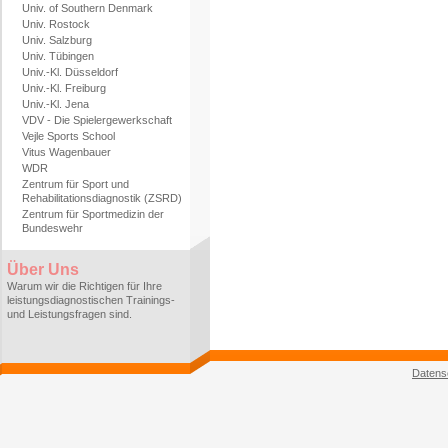
Univ. of Southern Denmark
Univ. Rostock
Univ. Salzburg
Univ. Tübingen
Univ.-Kl. Düsseldorf
Univ.-Kl. Freiburg
Univ.-Kl. Jena
VDV - Die Spielergewerkschaft
Vejle Sports School
Vitus Wagenbauer
WDR
Zentrum für Sport und
Rehabilitationsdiagnostik (ZSRD)
Zentrum für Sportmedizin der
Bundeswehr
Über Uns
Warum wir die Richtigen für Ihre
leistungsdiagnostischen Trainings-
und Leistungsfragen sind.
Datens