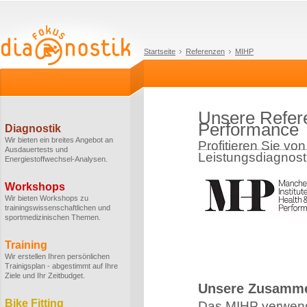
Startseite
Referenzen
MIHP
Unsere Refere
Performance
Diagnostik
Wir bieten ein breites Angebot an
Profitieren Sie vo
Ausdauertests und
Leistungsdiagnost
Energiestoffwechsel-Analysen.
Workshops
Wir bieten Workshops zu
trainingswissenschaftlichen und
sportmedizinischen Themen.
Training
Wir erstellen Ihren persönlichen
Trainigsplan - abgestimmt auf Ihre
Ziele und Ihr Zeitbudget.
Unsere Zusamme
Bike Fitting
Das MIHP verwende