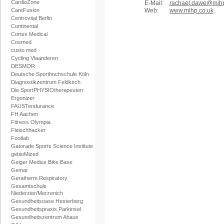
CardioZone
E-Mail:
rachael.dawe@mihp
CareFusion
Web:
www.mihp.co.uk
Centrovital Berlin
Continental
Cortex Medical
Cosmed
custo med
Cycling Vlaanderen
DESMOR
Deutsche Sporthochschule Köln
Diagnostikzentrum Feldkirch
Die SportPHYSIOtherapeuten
Ergonizer
FAUSTendurance
FH Aachen
Fitness Olympia
Fleischhacker
Footlab
Gatorade Sports Science Institute
gebioMized
Geiger Medius Bike Base
Gemar
Geratherm Respiratory
Gesamtschule
Niederzier/Merzenich
Gesundheitsoase Hesterberg
Gesundheitspraxis Parkinsel
Gesundheitszentrum Ahaus