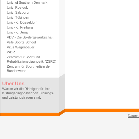
Univ. of Southern Denmark
Univ. Rostock
Univ. Salzburg
Univ. Tübingen
Univ.-Kl. Düsseldorf
Univ.-Kl. Freiburg
Univ.-Kl. Jena
VDV - Die Spielergewerkschaft
Vejle Sports School
Vitus Wagenbauer
WDR
Zentrum für Sport und
Rehabilitationsdiagnostik (ZSRD)
Zentrum für Sportmedizin der
Bundeswehr
Über Uns
Warum wir die Richtigen für Ihre
leistungsdiagnostischen Trainings-
und Leistungsfragen sind.
Datens