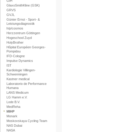
GIH
GlaxoSmithKline (GSK)
GRVS
GVJL
Günter Ernst - Sport- &
Leistungsdiagnostik
h/p/cosmos
Herzzentrum Göttingen
Hogeschool Zuyd
HolyBrother
Hôpital Européen Georges-
Pompidou
IFD-Cologne
Impulse Dynamics
IST
Kardiologie Villingen-
Schwenningen
Kastner medical
Laboratorio de Performance
Humana
LANS Medicum
LG Hamm e.V.
Lode B.V.
MedReha
MIHP
Monark
Moskovskaya Cycling Team
NAS Dubai
NASA