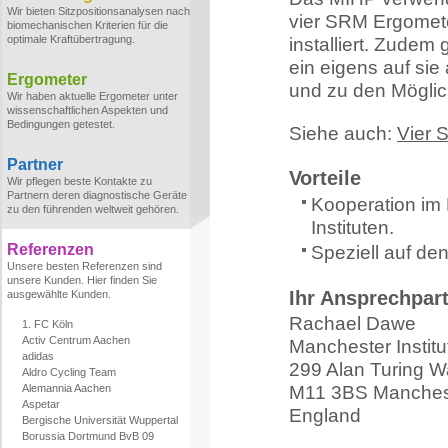
Wir bieten Sitzpositionsanalysen nach
vier SRM Ergomete
biomechanischen Kriterien für die
optimale Kraftübertragung.
installiert. Zudem
ein eigens auf si
Ergometer
und zu den Mögli
Wir haben aktuelle Ergometer unter
wissenschaftlichen Aspekten und
Bedingungen getestet.
Siehe auch:
Vier 
Partner
Vorteile
Wir pflegen beste Kontakte zu
Partnern deren diagnostische Geräte
Kooperation im 
zu den führenden weltweit gehören.
Instituten.
Referenzen
Speziell auf d
Unsere besten Referenzen sind
unsere Kunden. Hier finden Sie
Ihr Ansprechpar
ausgewählte Kunden.
Rachael Dawe
1. FC Köln
Activ Centrum Aachen
Manchester Instit
adidas
299 Alan Turing 
Aldro Cycling Team
Alemannia Aachen
M11 3BS Manches
Aspetar
England
Bergische Universität Wuppertal
Borussia Dortmund BvB 09