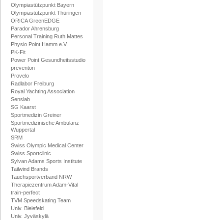
Olympiastützpunkt Bayern
Olympiastützpunkt Thüringen
ORICA GreenEDGE
Parador Ahrensburg
Personal Training Ruth Mattes
Physio Point Hamm e.V.
PK-Fit
Power Point Gesundheitsstudio
preventon
Provelo
Radlabor Freiburg
Royal Yachting Association
Senslab
SG Kaarst
Sportmedizin Greiner
Sportmedizinische Ambulanz
Wuppertal
SRM
Swiss Olympic Medical Center
Swiss Sportclinic
Sylvan Adams Sports Institute
Tailwind Brands
Tauchsportverband NRW
Therapiezentrum Adam-Vital
train-perfect
TVM Speedskating Team
Univ. Bielefeld
Univ. Jyväskylä