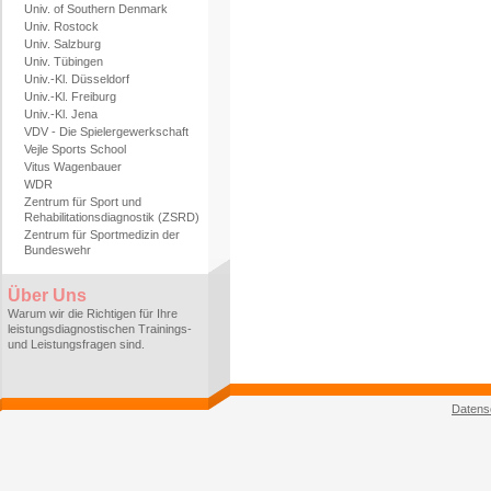
Univ. of Southern Denmark
Univ. Rostock
Univ. Salzburg
Univ. Tübingen
Univ.-Kl. Düsseldorf
Univ.-Kl. Freiburg
Univ.-Kl. Jena
VDV - Die Spielergewerkschaft
Vejle Sports School
Vitus Wagenbauer
WDR
Zentrum für Sport und
Rehabilitationsdiagnostik (ZSRD)
Zentrum für Sportmedizin der
Bundeswehr
Über Uns
Warum wir die Richtigen für Ihre
leistungsdiagnostischen Trainings-
und Leistungsfragen sind.
Datens