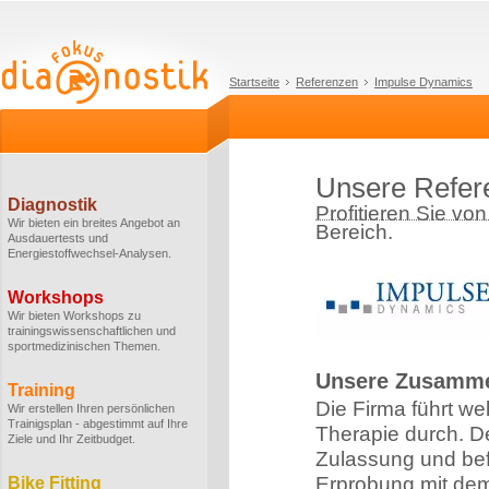
Startseite
Referenzen
Impulse Dynamics
Unsere Refer
Diagnostik
Profitieren Sie vo
Wir bieten ein breites Angebot an
Bereich.
Ausdauertests und
Energiestoffwechsel-Analysen.
Workshops
Wir bieten Workshops zu
trainingswissenschaftlichen und
sportmedizinischen Themen.
Unsere Zusamme
Training
Die Firma führt we
Wir erstellen Ihren persönlichen
Trainigsplan - abgestimmt auf Ihre
Therapie durch. D
Ziele und Ihr Zeitbudget.
Zulassung und bef
Erprobung mit dem
Bike Fitting