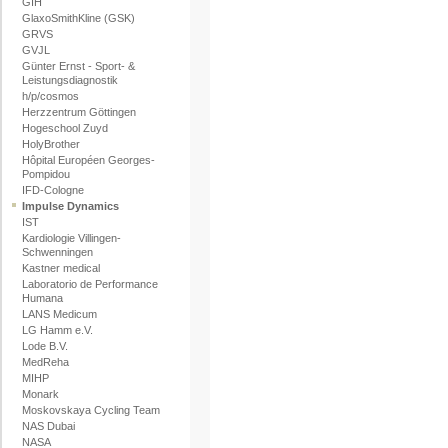
GIH
GlaxoSmithKline (GSK)
GRVS
GVJL
Günter Ernst - Sport- &
Leistungsdiagnostik
h/p/cosmos
Herzzentrum Göttingen
Hogeschool Zuyd
HolyBrother
Hôpital Européen Georges-
Pompidou
IFD-Cologne
Impulse Dynamics
IST
Kardiologie Villingen-
Schwenningen
Kastner medical
Laboratorio de Performance
Humana
LANS Medicum
LG Hamm e.V.
Lode B.V.
MedReha
MIHP
Monark
Moskovskaya Cycling Team
NAS Dubai
NASA