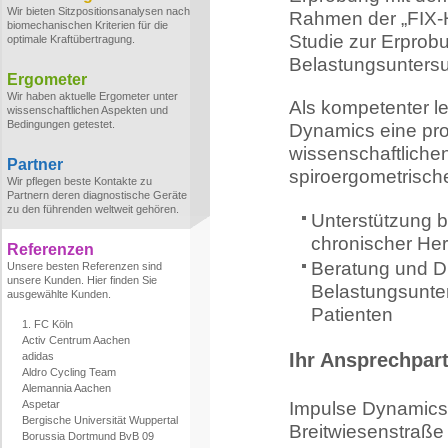
Wir bieten Sitzpositionsanalysen nach
Rahmen der „FIX-H
biomechanischen Kriterien für die
Studie zur Erprob
optimale Kraftübertragung.
Belastungsuntersu
Ergometer
Wir haben aktuelle Ergometer unter
Als kompetenter le
wissenschaftlichen Aspekten und
Bedingungen getestet.
Dynamics eine pro
wissenschaftliche
Partner
spiroergometrisch
Wir pflegen beste Kontakte zu
Partnern deren diagnostische Geräte
zu den führenden weltweit gehören.
Unterstützung b
chronischer Her
Referenzen
Beratung und D
Unsere besten Referenzen sind
unsere Kunden. Hier finden Sie
Belastungsunter
ausgewählte Kunden.
Patienten
1. FC Köln
Activ Centrum Aachen
Ihr Ansprechpar
adidas
Aldro Cycling Team
Alemannia Aachen
Aspetar
Impulse Dynamic
Bergische Universität Wuppertal
Breitwiesenstraße
Borussia Dortmund BvB 09