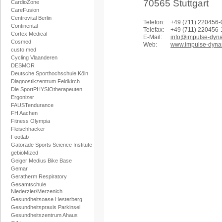
70565 Stuttgart
CardioZone
CareFusion
Centrovital Berlin
Telefon:
+49 (711) 220456-
Continental
Telefax:
+49 (711) 220456-
Cortex Medical
E-Mail:
info@impulse-dyn
Cosmed
Web:
www.impulse-dyna
custo med
Cycling Vlaanderen
DESMOR
Deutsche Sporthochschule Köln
Diagnostikzentrum Feldkirch
Die SportPHYSIOtherapeuten
Ergonizer
FAUSTendurance
FH Aachen
Fitness Olympia
Fleischhacker
Footlab
Gatorade Sports Science Institute
gebioMized
Geiger Medius Bike Base
Gemar
Geratherm Respiratory
Gesamtschule
Niederzier/Merzenich
Gesundheitsoase Hesterberg
Gesundheitspraxis Parkinsel
Gesundheitszentrum Ahaus