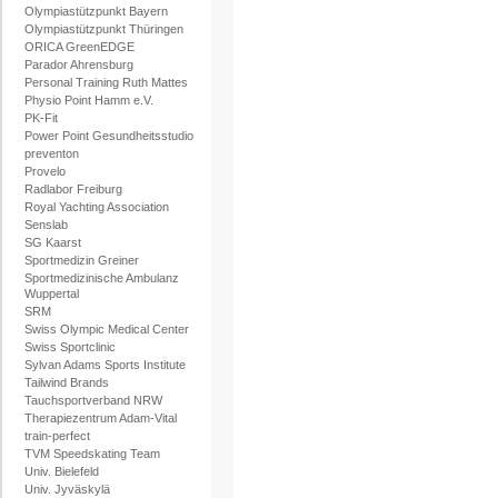
Olympiastützpunkt Bayern
Olympiastützpunkt Thüringen
ORICA GreenEDGE
Parador Ahrensburg
Personal Training Ruth Mattes
Physio Point Hamm e.V.
PK-Fit
Power Point Gesundheitsstudio
preventon
Provelo
Radlabor Freiburg
Royal Yachting Association
Senslab
SG Kaarst
Sportmedizin Greiner
Sportmedizinische Ambulanz
Wuppertal
SRM
Swiss Olympic Medical Center
Swiss Sportclinic
Sylvan Adams Sports Institute
Tailwind Brands
Tauchsportverband NRW
Therapiezentrum Adam-Vital
train-perfect
TVM Speedskating Team
Univ. Bielefeld
Univ. Jyväskylä