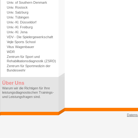
Univ. of Southern Denmark
Univ. Rostock
Univ. Salzburg
Univ. Tübingen
Univ.-Kl. Düsseldorf
Univ.-Kl. Freiburg
Univ.-Kl. Jena
VDV - Die Spielergewerkschaft
Vejle Sports School
Vitus Wagenbauer
WDR
Zentrum für Sport und
Rehabilitationsdiagnostik (ZSRD)
Zentrum für Sportmedizin der
Bundeswehr
Über Uns
Warum wir die Richtigen für Ihre
leistungsdiagnostischen Trainings-
und Leistungsfragen sind.
Datens