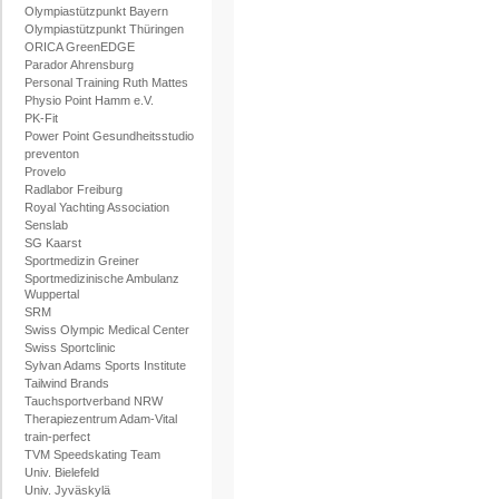
Olympiastützpunkt Bayern
Olympiastützpunkt Thüringen
ORICA GreenEDGE
Parador Ahrensburg
Personal Training Ruth Mattes
Physio Point Hamm e.V.
PK-Fit
Power Point Gesundheitsstudio
preventon
Provelo
Radlabor Freiburg
Royal Yachting Association
Senslab
SG Kaarst
Sportmedizin Greiner
Sportmedizinische Ambulanz
Wuppertal
SRM
Swiss Olympic Medical Center
Swiss Sportclinic
Sylvan Adams Sports Institute
Tailwind Brands
Tauchsportverband NRW
Therapiezentrum Adam-Vital
train-perfect
TVM Speedskating Team
Univ. Bielefeld
Univ. Jyväskylä