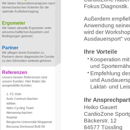
Wir bieten Sitzpositionsanalysen nach
Fokus:Diagnostik.
biomechanischen Kriterien für die
optimale Kraftübertragung.
Außerdem empfieh
Ergometer
Anwendung seiner 
Wir haben aktuelle Ergometer unter
wird der Workshop
wissenschaftlichen Aspekten und
Bedingungen getestet.
Ausdauersport" vo
Partner
Ihre Vorteile
Wir pflegen beste Kontakte zu
Partnern deren diagnostische Geräte
Kooperation mit
zu den führenden weltweit gehören.
und Sporternäh
Referenzen
Empfehlung des
Unsere besten Referenzen sind
und Ausdauerspo
unsere Kunden. Hier finden Sie
ausgewählte Kunden.
Laktat- und Lei
1. FC Köln
Ihr Ansprechpar
Activ Centrum Aachen
adidas
Heiko Gauert
Aldro Cycling Team
Alemannia Aachen
CardioZone Sport
Aspetar
Bäckerstr. 12
Bergische Universität Wuppertal
84577 Tüssling
Borussia Dortmund BvB 09