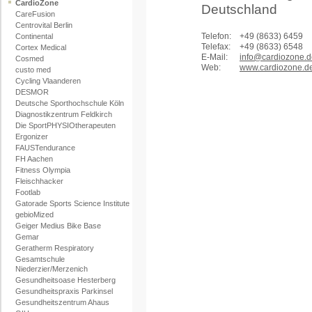
CardioZone
Deutschland
CareFusion
Centrovital Berlin
Telefon:
+49 (8633) 6459
Continental
Telefax:
+49 (8633) 6548
Cortex Medical
E-Mail:
info@cardiozone.d
Cosmed
Web:
www.cardiozone.d
custo med
Cycling Vlaanderen
DESMOR
Deutsche Sporthochschule Köln
Diagnostikzentrum Feldkirch
Die SportPHYSIOtherapeuten
Ergonizer
FAUSTendurance
FH Aachen
Fitness Olympia
Fleischhacker
Footlab
Gatorade Sports Science Institute
gebioMized
Geiger Medius Bike Base
Gemar
Geratherm Respiratory
Gesamtschule
Niederzier/Merzenich
Gesundheitsoase Hesterberg
Gesundheitspraxis Parkinsel
Gesundheitszentrum Ahaus