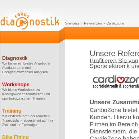
Startseite
Referenzen
CardioZone
Unsere Refer
Diagnostik
Profitieren Sie vo
Wir bieten ein breites Angebot an
Sportelektronik un
Ausdauertests und
Energiestoffwechsel-Analysen.
Workshops
Wir bieten Workshops zu
trainingswissenschaftlichen und
sportmedizinischen Themen.
Unsere Zusamme
CardioZone bietet
Training
Kunden. Hierzu ko
Wir erstellen Ihren persönlichen
Trainigsplan - abgestimmt auf Ihre
Firmen im Bereich
Ziele und Ihr Zeitbudget.
Dienstleistern, d
Bike Fitting
CardioZone haben.