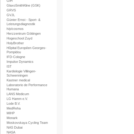
GIH
GlaxoSmithKline (GSK)
GRVS
GVJL
Günter Ernst - Sport- &
Leistungsdiagnostik
h/p/cosmos
Herzzentrum Göttingen
Hogeschool Zuyd
HolyBrother
Hôpital Européen Georges-
Pompidou
IFD-Cologne
Impulse Dynamics
IST
Kardiologie Villingen-
Schwenningen
Kastner medical
Laboratorio de Performance
Humana
LANS Medicum
LG Hamm e.V.
Lode B.V.
MedReha
MIHP
Monark
Moskovskaya Cycling Team
NAS Dubai
NASA