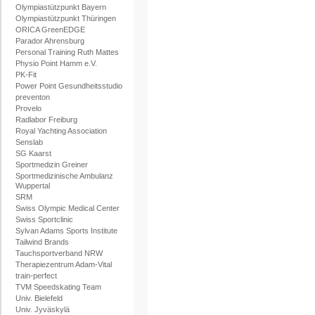
Olympiastützpunkt Bayern
Olympiastützpunkt Thüringen
ORICA GreenEDGE
Parador Ahrensburg
Personal Training Ruth Mattes
Physio Point Hamm e.V.
PK-Fit
Power Point Gesundheitsstudio
preventon
Provelo
Radlabor Freiburg
Royal Yachting Association
Senslab
SG Kaarst
Sportmedizin Greiner
Sportmedizinische Ambulanz
Wuppertal
SRM
Swiss Olympic Medical Center
Swiss Sportclinic
Sylvan Adams Sports Institute
Tailwind Brands
Tauchsportverband NRW
Therapiezentrum Adam-Vital
train-perfect
TVM Speedskating Team
Univ. Bielefeld
Univ. Jyväskylä