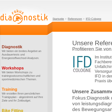
Startseite
Referenzen
IFD-Cologne
Unsere Refer
Diagnostik
Profitieren Sie v
Wir bieten ein breites Angebot an
Ausdauertests und
Im Institu
Energiestoffwechsel-Analysen.
Fachbere
Unfallchi
Workshops
Versorgun
Wir bieten Workshops zu
IFD in de
trainingswissenschaftlichen und
sportmedizinischen Themen.
Praxis üb
Training
Unsere Zusamme
Wir erstellen Ihren persönlichen
Fokus:Diagnostik 
Trainigsplan - abgestimmt auf Ihre
Ziele und Ihr Zeitbudget.
von leistungsdiag
des Bewegungsanal
Bike Fitting