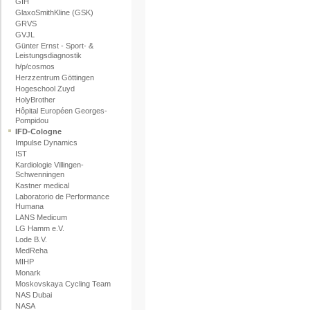
GIH
GlaxoSmithKline (GSK)
GRVS
GVJL
Günter Ernst - Sport- &
Leistungsdiagnostik
h/p/cosmos
Herzzentrum Göttingen
Hogeschool Zuyd
HolyBrother
Hôpital Européen Georges-
Pompidou
IFD-Cologne
Impulse Dynamics
IST
Kardiologie Villingen-
Schwenningen
Kastner medical
Laboratorio de Performance
Humana
LANS Medicum
LG Hamm e.V.
Lode B.V.
MedReha
MIHP
Monark
Moskovskaya Cycling Team
NAS Dubai
NASA