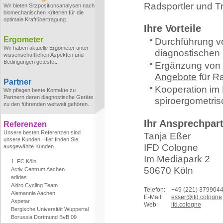
Radsportler und Tr
Wir bieten Sitzpositionsanalysen nach
biomechanischen Kriterien für die
optimale Kraftübertragung.
Ihre Vorteile
Ergometer
Durchführung vo
Wir haben aktuelle Ergometer unter
diagnostischen
wissenschaftlichen Aspekten und
Bedingungen getestet.
Ergänzung von
Angebote
für Ra
Partner
Kooperation im 
Wir pflegen beste Kontakte zu
Partnern deren diagnostische Geräte
spiroergometri
zu den führenden weltweit gehören.
Ihr Ansprechpar
Referenzen
Unsere besten Referenzen sind
Tanja Eßer
unsere Kunden. Hier finden Sie
IFD Cologne
ausgewählte Kunden.
Im Mediapark 2
1. FC Köln
50670 Köln
Activ Centrum Aachen
adidas
Aldro Cycling Team
Telefon:
+49 (221) 379904
Alemannia Aachen
E-Mail:
esser@ifd.cologne
Aspetar
Web:
ifd.cologne
Bergische Universität Wuppertal
Borussia Dortmund BvB 09