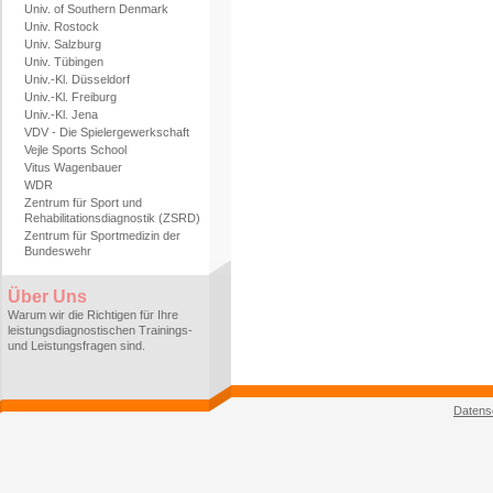
Univ. of Southern Denmark
Univ. Rostock
Univ. Salzburg
Univ. Tübingen
Univ.-Kl. Düsseldorf
Univ.-Kl. Freiburg
Univ.-Kl. Jena
VDV - Die Spielergewerkschaft
Vejle Sports School
Vitus Wagenbauer
WDR
Zentrum für Sport und
Rehabilitationsdiagnostik (ZSRD)
Zentrum für Sportmedizin der
Bundeswehr
Über Uns
Warum wir die Richtigen für Ihre
leistungsdiagnostischen Trainings-
und Leistungsfragen sind.
Datens