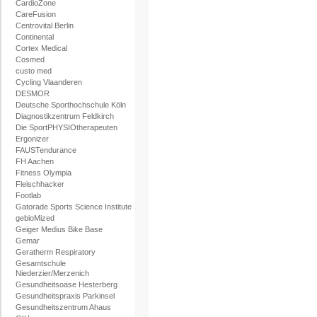
CardioZone
CareFusion
Centrovital Berlin
Continental
Cortex Medical
Cosmed
custo med
Cycling Vlaanderen
DESMOR
Deutsche Sporthochschule Köln
Diagnostikzentrum Feldkirch
Die SportPHYSIOtherapeuten
Ergonizer
FAUSTendurance
FH Aachen
Fitness Olympia
Fleischhacker
Footlab
Gatorade Sports Science Institute
gebioMized
Geiger Medius Bike Base
Gemar
Geratherm Respiratory
Gesamtschule
Niederzier/Merzenich
Gesundheitsoase Hesterberg
Gesundheitspraxis Parkinsel
Gesundheitszentrum Ahaus